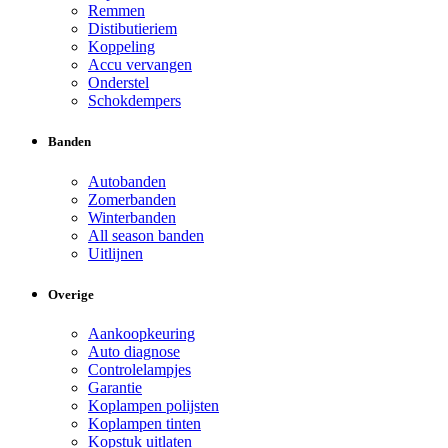
Remmen
Distibutieriem
Koppeling
Accu vervangen
Onderstel
Schokdempers
Banden
Autobanden
Zomerbanden
Winterbanden
All season banden
Uitlijnen
Overige
Aankoopkeuring
Auto diagnose
Controlelampjes
Garantie
Koplampen polijsten
Koplampen tinten
Kopstuk uitlaten