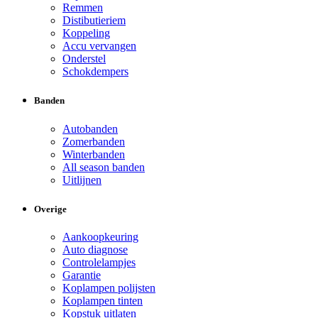
Remmen
Distibutieriem
Koppeling
Accu vervangen
Onderstel
Schokdempers
Banden
Autobanden
Zomerbanden
Winterbanden
All season banden
Uitlijnen
Overige
Aankoopkeuring
Auto diagnose
Controlelampjes
Garantie
Koplampen polijsten
Koplampen tinten
Kopstuk uitlaten