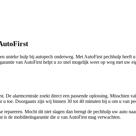
AutoFirst
en unieke hulp bij autopech onderweg. Met AutoFirst pechhulp heeft u
sgarantie van AutoFirst helpt u zo snel mogelijk weer op weg met uw e
t. De alarmcentrale zoekt direct een passende oplossing. Misschien val
ar u toe. Doorgaans zijn wij binnen 30 tot 40 minuten bij u om u van pe
aatse repareren. Mocht dit niet slagen dan brengt de pechhulp uw auto n
 is de mobiliteitsgarantie die u van AutoFirst mag verwachten.