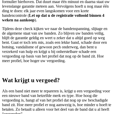
formulier hierboven. Dat duurt maar één minuut en daarna staat uw
levenslange garantie meteen aan. Vervolgens hoeft u nog maar één
ding te doen: elk jaar even langskomen voor een korte
bandencontrole (
Let op dat u de registratie voltooid binnen 4
weken na aankoop
).
Tijdens deze check kijken we naar de bandenspanning, slijtage en
de algemene staat van uw banden. Zo blijven uw banden veilig,
blijft de garantie geldig en weet u zeker dat u altijd goed op weg
bent. Gaat er toch iets mis, zoals een lekke band, schade door een
botsing, vandalisme of gewoon pech onderweg, dan bent u
verzekerd van hulp en krijgt u bij onherstelbare schade een
vergoeding op basis van het profiel dat nog op de band zit. Hoe
meer profiel, hoe hoger uw vergoeding.
Wat krijgt u vergoed?
Als een band niet meer te repareren is, krijgt u een vergoeding voor
een nieuwe band van hetzelfde merk en type. Hoe hoog die
vergoeding is, hangt af van het profiel dat nog op uw beschadigde
band zit. Hoe meer profiel er nog aanwezig is, hoe minder u hoeft te
betalen. Zo betaalt u alleen voor het deel van de band dat u al heeft
“opgereden”.